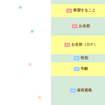
希望すること
必須
お名前
必須
お名前（カナ）
必須
性別
任意
年齢
任意
保有資格
任意