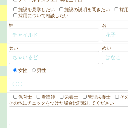
施設を見学したい
施設の説明を聞きたい
採
採用について相談したい
姓
名
せい
めい
女性
男性
保育士
看護師
栄養士
管理栄養士
そ
その他にチェックをつけた場合は記載してください