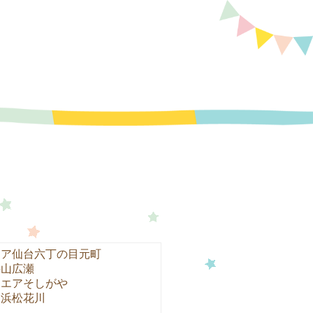
エア仙台六丁の目元町
狭山広瀬
クエアそしがや
ア浜松花川