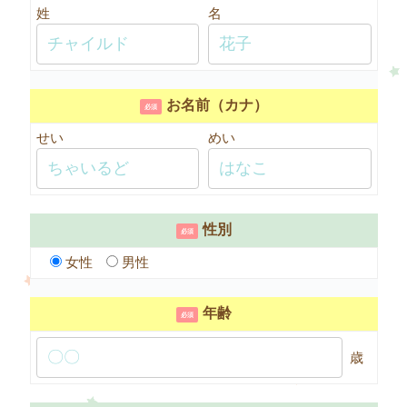
姓
名
お名前（カナ）
必須
せい
めい
性別
必須
女性
男性
年齢
必須
歳